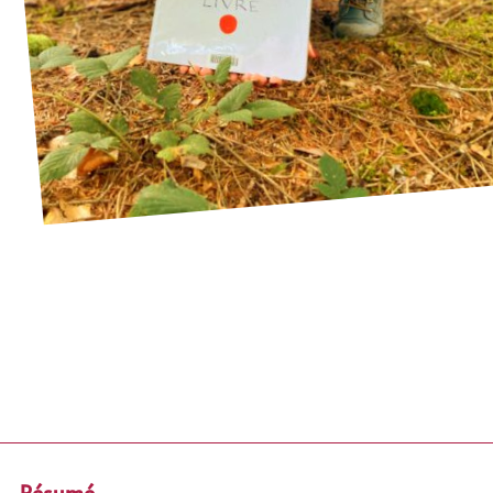
ivre Hervé Tullet
Résumé