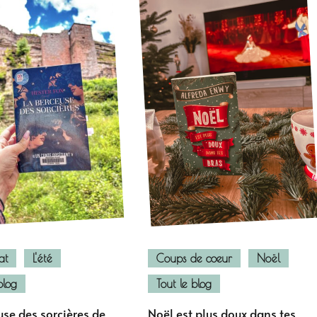
at
L'été
Coups de coeur
Noël
blog
Tout le blog
use des sorcières de
Noël est plus doux dans tes