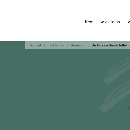
Hiver
Le printemps
L
Accueil
Tout le blog
Bénévolat
Un livre de Hervé Tullet