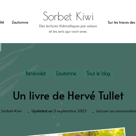
Sorbet Kiwi
’été
L’automne
Sur les traces de
Des lectures thématiques par saison
et les avis qui vont avec
Bénévolat
L'automne
Tout le blog
Un livre de Hervé Tullet
Sorbet-Kiwi
Updated on
3 septembre 2023
Laisser un commentai