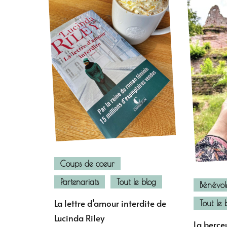
Coups de coeur
Partenariats
Tout le blog
Bénévol
La lettre d’amour interdite de
Tout le 
Lucinda Riley
La berce