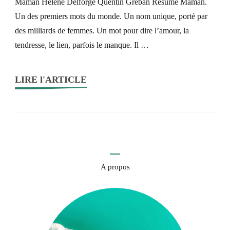
Maman Hélène Delforge Quentin Gréban Résumé Maman.
Hélène
Un des premiers mots du monde. Un nom unique, porté par
Delforge
des milliards de femmes. Un mot pour dire l’amour, la
et
tendresse, le lien, parfois le manque. Il …
Quentin
Greban
LIRE l'ARTICLE
A propos