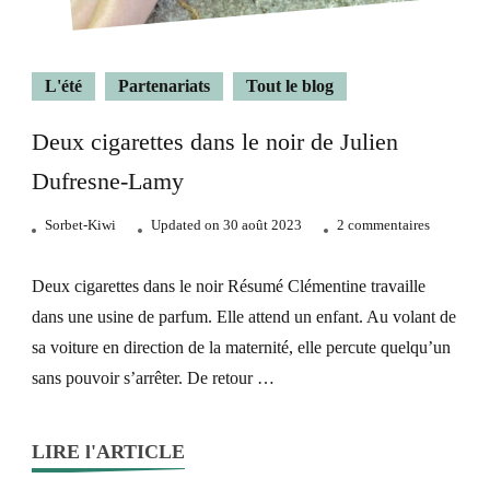
L'été
Partenariats
Tout le blog
Deux cigarettes dans le noir de Julien
Dufresne-Lamy
sur
Sorbet-Kiwi
Updated on
30 août 2023
2 commentaires
Deux
cigarettes
Deux cigarettes dans le noir Résumé Clémentine travaille
dans
dans une usine de parfum. Elle attend un enfant. Au volant de
le
sa voiture en direction de la maternité, elle percute quelqu’un
noir
sans pouvoir s’arrêter. De retour …
de
Julien
Dufresne-
LIRE l'ARTICLE
Lamy