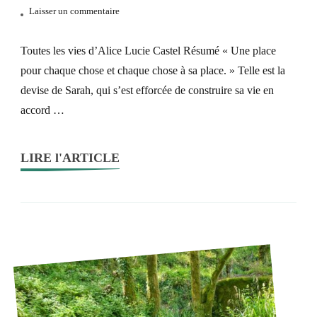
sur
Laisser un commentaire
Toutes
les
Toutes les vies d’Alice Lucie Castel Résumé « Une place
vies
pour chaque chose et chaque chose à sa place. » Telle est la
d’Alice
devise de Sarah, qui s’est efforcée de construire sa vie en
de
accord …
Lucie
Castel
LIRE l'ARTICLE