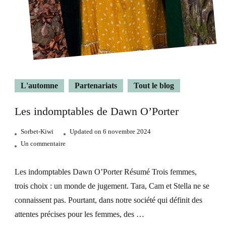
L'automne
Partenariats
Tout le blog
Les indomptables de Dawn O’Porter
Sorbet-Kiwi
Updated on
6 novembre 2024
sur
Un commentaire
Les
indomptables
Les indomptables Dawn O’Porter Résumé Trois femmes,
de
trois choix : un monde de jugement. Tara, Cam et Stella ne se
Dawn
connaissent pas. Pourtant, dans notre société qui définit des
O’Porter
attentes précises pour les femmes, des …