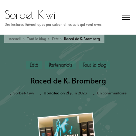
Sorbet Kiwi
Des lectures thématiques par saison et les avis qui vont avec
Accueil
Tout le blog
L'été
Raced de K. Bromberg
L'été
Partenariats
Tout le blog
Raced de K. Bromberg
Sorbet-Kiwi
Updated on
21 juin 2023
Un commentaire