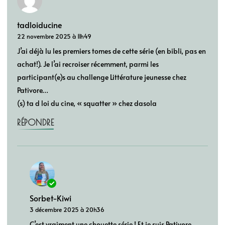
tadloiducine
22 novembre 2025 à 11h49
J’ai déjà lu les premiers tomes de cette série (en bibli, pas en
achat!). Je l’ai recroiser récemment, parmi les
participant(e)s au challenge Littérature jeunesse chez
Pativore…
(s) ta d loi du cine, « squatter » chez dasola
RÉPONDRE
Sorbet-Kiwi
3 décembre 2025 à 20h36
C’est vraiment une chouette série ! Et je suis Pativore