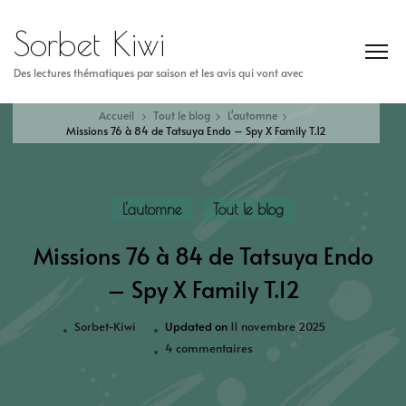
Sorbet Kiwi
Des lectures thématiques par saison et les avis qui vont avec
Accueil
Tout le blog
L'automne
Missions 76 à 84 de Tatsuya Endo – Spy X Family T.12
L'automne
Tout le blog
Missions 76 à 84 de Tatsuya Endo
– Spy X Family T.12
Sorbet-Kiwi
Updated on
11 novembre 2025
4 commentaires