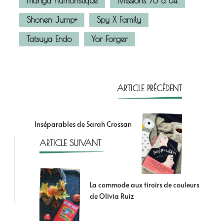
manga humoristique
Missions 76 à 84
Shonen Jump+
Spy X Family
Tatsuya Endo
Yor Forger
ARTICLE PRÉCÉDENT
Inséparables de Sarah Crossan
ARTICLE SUIVANT
La commode aux tiroirs de couleurs
de Olivia Ruiz