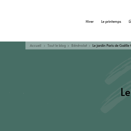
Hiver
Le printemps
L
Accueil
Tout le blog
Bénévolat
Le jardin Paris de Gaëlle 
Le