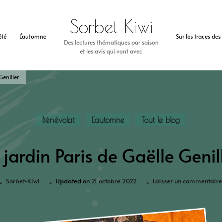
Sorbet Kiwi
’été
L’automne
Sur les traces de
Des lectures thématiques par saison
et les avis qui vont avec
Geniller
Bénévolat
L'automne
Tout le blog
 jardin Paris de Gaëlle Genil
Sorbet-Kiwi
Updated on
21 octobre 2022
Laisser un commentaire