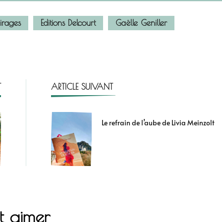
irages
Editions Delcourt
Gaëlle Geniller
T
ARTICLE SUIVANT
Le refrain de l’aube de Livia Meinzolt
t aimer