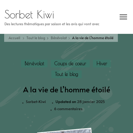
Sorbet Kiwi
Des lectures thématiques par saison et les avis qui vont avec
Accueil
Tout le blog
Bénévolat
A la vie de L’homme étoilé
Bénévolat
Coups de coeur
Hiver
Tout le blog
A la vie de L’homme étoilé
Sorbet-Kiwi
Updated on
28 janvier 2025
6 commentaires