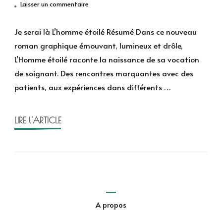
sur
Laisser un commentaire
Je
serai
Je serai là L’homme étoilé Résumé Dans ce nouveau
là
roman graphique émouvant, lumineux et drôle,
de
L’Homme étoilé raconte la naissance de sa vocation
l’Homme
de soignant. Des rencontres marquantes avec des
étoilé
patients, aux expériences dans différents …
LIRE l'ARTICLE
A propos