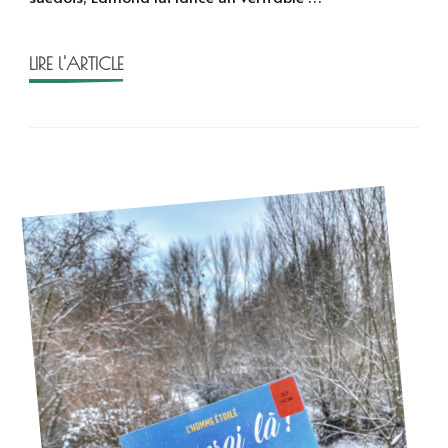
étoilé
LIRE l'ARTICLE