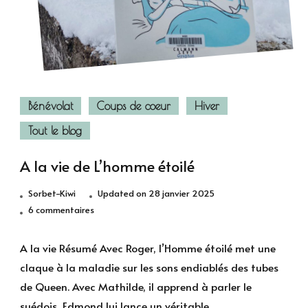
Bénévolat
Coups de coeur
Hiver
Tout le blog
A la vie de L’homme étoilé
Sorbet-Kiwi
Updated on
28 janvier 2025
sur
6 commentaires
A
la
A la vie Résumé Avec Roger, l’Homme étoilé met une
vie
claque à la maladie sur les sons endiablés des tubes
de
de Queen. Avec Mathilde, il apprend à parler le
L’homme
suédois, Edmond lui lance un véritable …