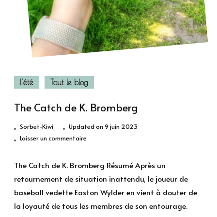
L'été
Tout le blog
The Catch de K. Bromberg
Sorbet-Kiwi
Updated on
9 juin 2023
sur
Laisser un commentaire
The
Catch
The Catch de K. Bromberg Résumé Après un
de
retournement de situation inattendu, le joueur de
K.
baseball vedette Easton Wylder en vient à douter de
Bromberg
la loyauté de tous les membres de son entourage.