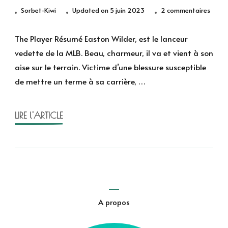
sur
Sorbet-Kiwi
Updated on
5 juin 2023
2 commentaires
The
Playe
The Player Résumé Easton Wilder, est le lanceur
de
vedette de la MLB. Beau, charmeur, il va et vient à son
K.
aise sur le terrain. Victime d’une blessure susceptible
Brom
de mettre un terme à sa carrière, …
LIRE l'ARTICLE
A propos