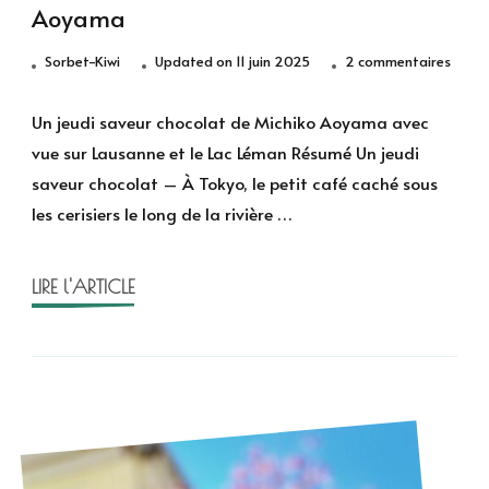
Aoyama
sur
Sorbet-Kiwi
Updated on
11 juin 2025
2 commentaires
Un
jeudi
Un jeudi saveur chocolat de Michiko Aoyama avec
saveu
vue sur Lausanne et le Lac Léman Résumé Un jeudi
choco
saveur chocolat – À Tokyo, le petit café caché sous
de
les cerisiers le long de la rivière …
Michi
Aoya
LIRE l'ARTICLE