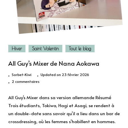
Hiver
Saint Valentin
Tout le blog
All Guy’s Mixer de Nana Aokawa
Sorbet-Kiwi
Updated on
23 février 2026
sur
2 commentaires
All
Guy’s
All Guy’s Mixer dans sa version allemande Résumé
Mixer de
Trois étudiants, Tokiwa, Hagi et Asagi, se rendent à
Nana
un double-date sans savoir qu’il a lieu dans un bar de
Aokawa
crossdressing, où les femmes s’habillent en hommes.