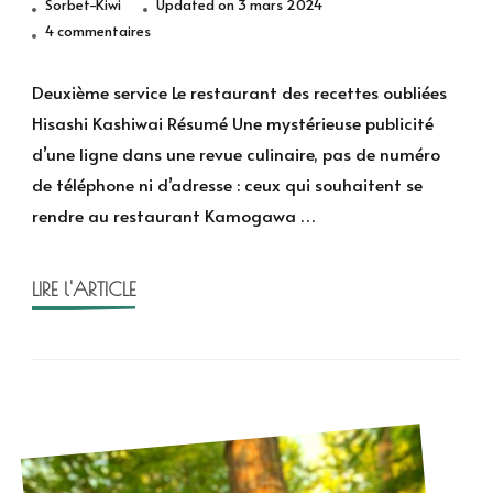
Sorbet-Kiwi
Updated on
3 mars 2024
sur
4 commentaires
Deuxième
service
Deuxième service Le restaurant des recettes oubliées
de
Hisashi Kashiwai Résumé Une mystérieuse publicité
Hisashi
d’une ligne dans une revue culinaire, pas de numéro
Kashiwai
de téléphone ni d’adresse : ceux qui souhaitent se
rendre au restaurant Kamogawa …
LIRE l'ARTICLE