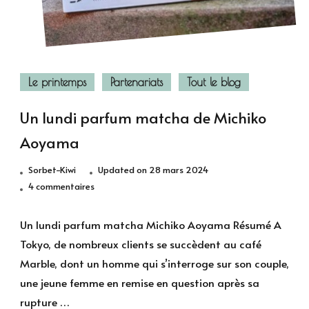
Le printemps
Partenariats
Tout le blog
Un lundi parfum matcha de Michiko
Aoyama
Sorbet-Kiwi
Updated on
28 mars 2024
sur
4 commentaires
Un
lundi
Un lundi parfum matcha Michiko Aoyama Résumé A
parfum
Tokyo, de nombreux clients se succèdent au café
matcha
Marble, dont un homme qui s’interroge sur son couple,
de
une jeune femme en remise en question après sa
Michiko
rupture …
Aoyama