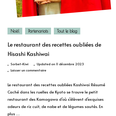
Noël
Partenariats
Tout le blog
Le restaurant des recettes oubliées de
Hisashi Kashiwai
Sorbet-Kiwi
Updated on
11 décembre 2023
sur
Laisser un commentaire
Le
restaurant
Le restaurant des recettes oubliées Kashiwai Résumé
des
Caché dans les ruelles de Kyoto se trouve le petit
recettes
restaurant des Kamogawa d’où s’élèvent d’exquises
oubliées
odeurs de riz cuit, de nabe et de légumes sautés. En
de
plus …
Hisashi