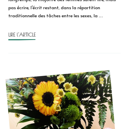
vivent
pas écrire, l’écrit restant, dans la répartition
dangereusement
traditionnelle des tâches entre les sexes, la …
de
Bollmann
LIRE l'ARTICLE