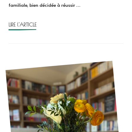
familiale, bien décidée à réussir …
Mari
Varei
LIRE l'ARTICLE