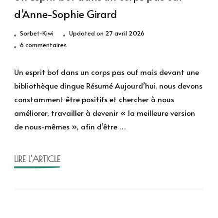
d’Anne-Sophie Girard
Sorbet-Kiwi
Updated on
27 avril 2026
sur
6 commentaires
Un
esprit
Un esprit bof dans un corps pas ouf mais devant une
bof
bibliothèque dingue Résumé Aujourd’hui, nous devons
dans
constamment être positifs et chercher à nous
un
améliorer, travailler à devenir « la meilleure version
corps
de nous-mêmes », afin d’être …
pas
ouf
d’Anne-
LIRE l'ARTICLE
Sophie
Girard