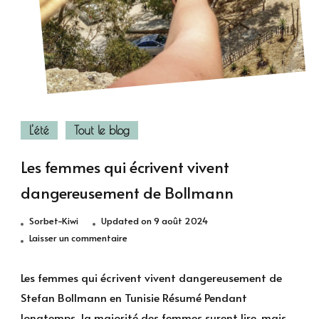
L'été
Tout le blog
Les femmes qui écrivent vivent
dangereusement de Bollmann
Sorbet-Kiwi
Updated on
9 août 2024
sur
Laisser un commentaire
Les
femmes
Les femmes qui écrivent vivent dangereusement de
qui
Stefan Bollmann en Tunisie Résumé Pendant
écrivent
longtemps, la majorité des femmes surent lire, mais