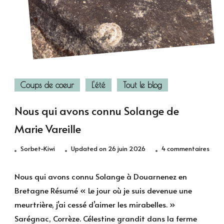
Coups de coeur
L'été
Tout le blog
Nous qui avons connu Solange de
Marie Vareille
sur
Sorbet-Kiwi
Updated on
26 juin 2026
4 commentaires
Nous
qui
Nous qui avons connu Solange à Douarnenez en
avon
Bretagne Résumé « Le jour où je suis devenue une
conn
meurtrière, j’ai cessé d’aimer les mirabelles. »
Sola
Sarégnac, Corrèze. Célestine grandit dans la ferme
de