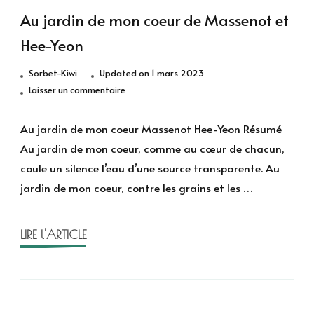
Au jardin de mon coeur de Massenot et
Hee-Yeon
Sorbet-Kiwi
Updated on
1 mars 2023
sur
Laisser un commentaire
Au
jardin
Au jardin de mon coeur Massenot Hee-Yeon Résumé
de
Au jardin de mon coeur, comme au cœur de chacun,
mon
coule un silence l’eau d’une source transparente. Au
coeur
jardin de mon coeur, contre les grains et les …
de
Massenot
et
LIRE l'ARTICLE
Hee-
Yeon