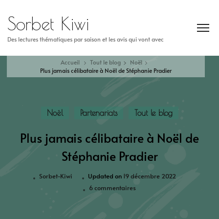
Sorbet Kiwi
Des lectures thématiques par saison et les avis qui vont avec
Accueil
Tout le blog
Noël
Plus jamais célibataire à Noël de Stéphanie Pradier
Noël
Partenariats
Tout le blog
Plus jamais célibataire à Noël de
Stéphanie Pradier
Sorbet-Kiwi
Updated on
19 décembre 2022
6 commentaires