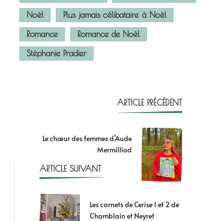
Noël
Plus jamais célibataire à Noël
Romance
Romance de Noël
Stéphanie Pradier
ARTICLE PRÉCÉDENT
Le chœur des femmes d’Aude
Mermilliod
ARTICLE SUIVANT
Les carnets de Cerise 1 et 2 de
Chamblain et Neyret