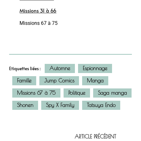
Missions 31 à 66
Missions 67 à 75
Automne
Espionnage
Etiquettes liées :
Famille
Jump Comics
Manga
Missions 67 à 75
Politique
Saga manga
Shonen
Spy X Family
Tatsuya Endo
ARTICLE PRÉCÉDENT