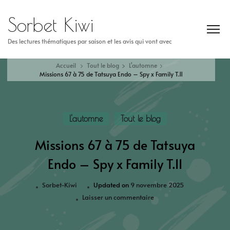
Sorbet Kiwi
Des lectures thématiques par saison et les avis qui vont avec
Accueil
Tout le blog
L'automne
Missions 67 à 75 de Tatsuya Endo – Spy x Family T.11
L'automne
Tout le blog
Missions 67 à 75 de Tatsuya
Endo – Spy x Family T.11
Sorbet-Kiwi
Updated on
9 novembre 2025
Laisser un commentaire