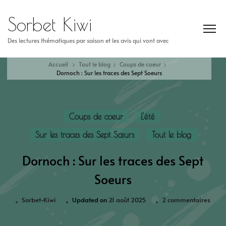
Sorbet Kiwi
Des lectures thématiques par saison et les avis qui vont avec
Accueil
Tout le blog
Coups de coeur
Dornoch : Sur les traces des Sept Soeurs
Coups de coeur
L'été
Sur les traces des Sept Sœurs
Tout le blog
Dornoch : Sur les traces des Sept
Soeurs
Sorbet-Kiwi
Updated on
21 août 2025
2 commentaires