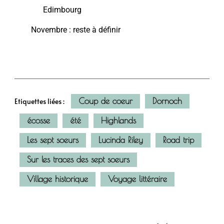
Edimbourg
Novembre : reste à définir
Coup de coeur
Dornoch
Etiquettes liées :
écosse
été
Highlands
Les sept soeurs
Lucinda Riley
Road trip
Sur les traces des sept soeurs
Village historique
Voyage littéraire