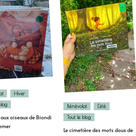
at
Hiver
blog
Bénévolat
L'été
 aux oiseaux de Biondi
Tout le blog
remer
Le cimetière des mots doux de