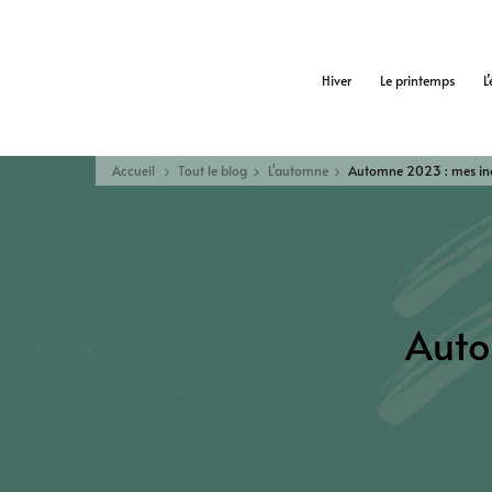
Hiver
Le printemps
L
Accueil
Tout le blog
L'automne
Automne 2023 : mes in
Auto