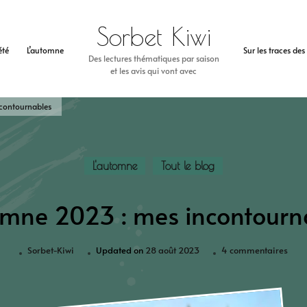
Sorbet Kiwi
’été
L’automne
Sur les traces de
Des lectures thématiques par saison
et les avis qui vont avec
contournables
L'automne
Tout le blog
mne 2023 : mes incontourn
Sorbet-Kiwi
Updated on
28 août 2023
4 commentaires