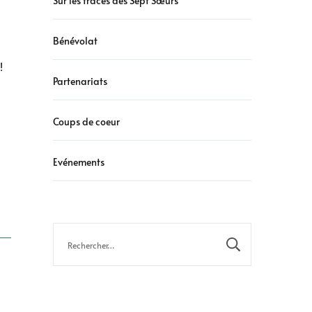
Sur les traces des Sept Sœurs
Bénévolat
!
Partenariats
Coups de coeur
i
Evénements