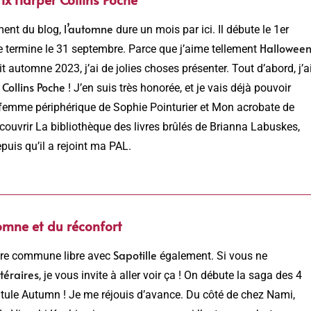
l’automne
ment du blog,
dure un mois par ici. Il débute le 1er
Hallowee
e termine le 31 septembre. Parce que j’aime tellement
it automne 2023, j’ai de jolies choses présenter. Tout d’abord, j’a
 Collins Poche
! J’en suis très honorée, et je vais déjà pouvoir
 femme périphérique de Sophie Pointurier et Mon acrobate de
écouvrir La bibliothèque des livres brûlés de Brianna Labuskes,
epuis qu’il a rejoint ma PAL.
omne et du réconfort
Sapotille
ure commune libre avec
également. Si vous ne
ttéraires
, je vous invite à aller voir ça ! On débute la saga des 4
titule Autumn ! Je me réjouis d’avance. Du côté de chez Nami,