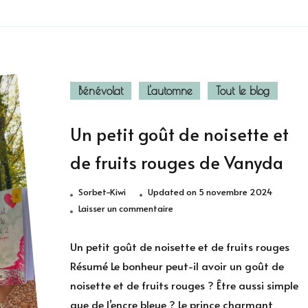
Bénévolat
L'automne
Tout le blog
Un petit goût de noisette et
de fruits rouges de Vanyda
Sorbet-Kiwi
Updated on
5 novembre 2024
sur
Laisser un commentaire
Un
petit
Un petit goût de noisette et de fruits rouges
goût
Résumé Le bonheur peut-il avoir un goût de
de
noisette et de fruits rouges ? Être aussi simple
noisette
que de l’encre bleue ? Le prince charmant
et