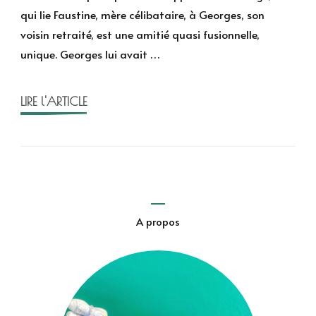
qui
qui lie Faustine, mère célibataire, à Georges, son
dort
voisin retraité, est une amitié quasi fusionnelle,
de
unique. Georges lui avait …
Valentine
Stergann
LIRE l'ARTICLE
A propos