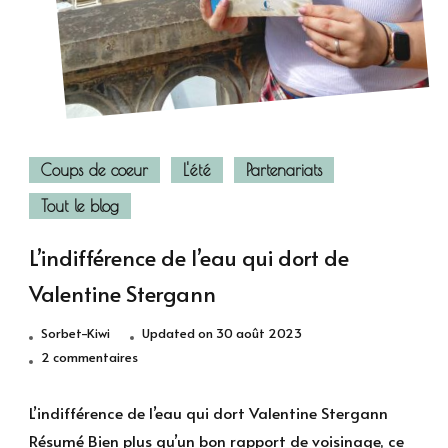
Coups de coeur
L'été
Partenariats
Tout le blog
L’indifférence de l’eau qui dort de
Valentine Stergann
Sorbet-Kiwi
Updated on
30 août 2023
sur
2 commentaires
L’indifférence
de
L’indifférence de l’eau qui dort Valentine Stergann
l’eau
Résumé Bien plus qu’un bon rapport de voisinage, ce