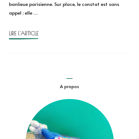
banlieue parisienne. Sur place, le constat est sans
plus
appel : elle …
de
Sophie
de
LIRE l'ARTICLE
Villenoisy
A propos