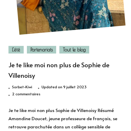
L'été
Partenariats
Tout le blog
Je te like moi non plus de Sophie de
Villenoisy
Sorbet-Kiwi
Updated on
9 juillet 2023
sur
2 commentaires
Je
te
Je te like moi non plus Sophie de Villenoisy Résumé
like
Amandine Doucet, jeune professeure de Français, se
moi
retrouve parachutée dans un collège sensible de
non