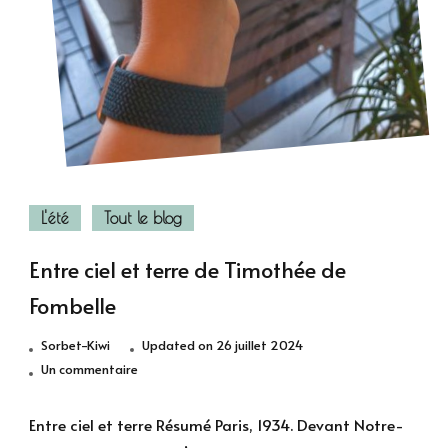
L'été
Tout le blog
Entre ciel et terre de Timothée de
Fombelle
Sorbet-Kiwi
Updated on
26 juillet 2024
sur
Un commentaire
Entre
ciel
Entre ciel et terre Résumé Paris, 1934. Devant Notre-
et