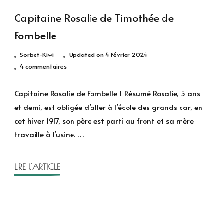
Capitaine Rosalie de Timothée de
Fombelle
Sorbet-Kiwi
Updated on
4 février 2024
sur
4 commentaires
Capitaine
Rosalie
Capitaine Rosalie de Fombelle 1 Résumé Rosalie, 5 ans
de
et demi, est obligée d’aller à l’école des grands car, en
Timothée
cet hiver 1917, son père est parti au front et sa mère
de
travaille à l’usine. …
Fombelle
LIRE l'ARTICLE