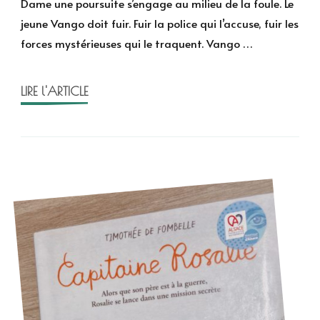
Dame une poursuite s’engage au milieu de la foule. Le
terre
jeune Vango doit fuir. Fuir la police qui l’accuse, fuir les
de
forces mystérieuses qui le traquent. Vango …
Timothée
de
Fombelle
LIRE l'ARTICLE