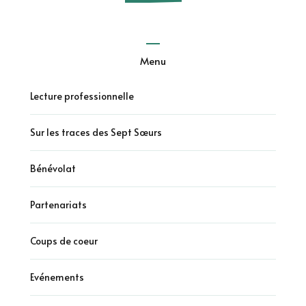
Menu
Lecture professionnelle
Sur les traces des Sept Sœurs
Bénévolat
Partenariats
Coups de coeur
Evénements