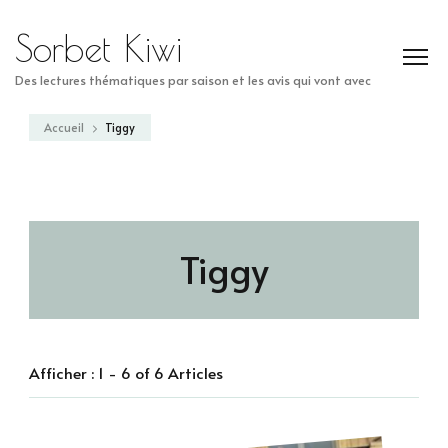
Sorbet Kiwi
Des lectures thématiques par saison et les avis qui vont avec
Accueil
Tiggy
Tiggy
Afficher : 1 - 6 of 6 Articles