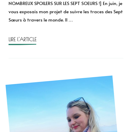
NOMBREUX SPOILERS SUR LES SEPT SOEURS !] En juin, je
les
vous exposais mon projet de suivre les traces des Sept
traces
Sœurs à travers le monde. Il …
des
Sept
Sœurs
LIRE l'ARTICLE