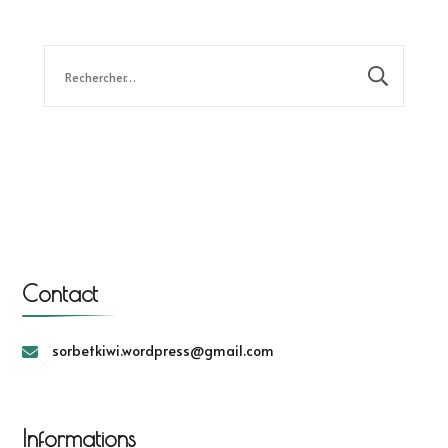
Rechercher :
Contact
sorbetkiwi.wordpress@gmail.com
Informations