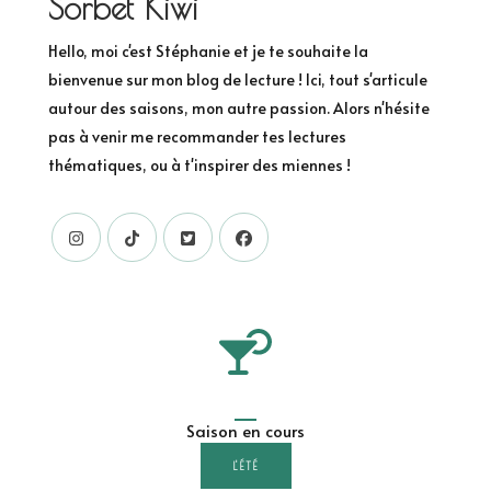
Sorbet Kiwi
Hello, moi c'est Stéphanie et je te souhaite la
bienvenue sur mon blog de lecture ! Ici, tout s'articule
autour des saisons, mon autre passion. Alors n'hésite
pas à venir me recommander tes lectures
thématiques, ou à t'inspirer des miennes !
Saison en cours
L'ÉTÉ