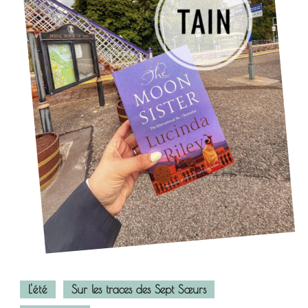
L'été
Sur les traces des Sept Sœurs