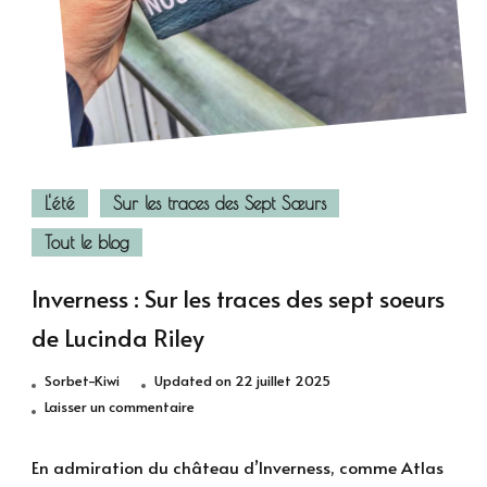
L'été
Sur les traces des Sept Sœurs
Tout le blog
Inverness : Sur les traces des sept soeurs
de Lucinda Riley
Sorbet-Kiwi
Updated on
22 juillet 2025
sur
Laisser un commentaire
Inverness
:
En admiration du château d’Inverness, comme Atlas
Sur