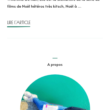
Elle
films de Noël hétéros très kitsch, Noël à …
Spencer
LIRE l'ARTICLE
A propos