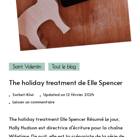
Saint Valentin
Tout le blog
The holiday treatment de Elle Spencer
Sorbet-Kiwi
Updated on
12 février 2024
sur
Laisser un commentaire
The
holiday
The holiday treatment Elle Spencer Résumé Le jour,
treatment
Holly Hudson est directrice d’écriture pour la chaîne
de
Wifetime. De nuit, elle est la scénariste de la série de