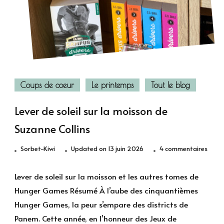
Coups de coeur
Le printemps
Tout le blog
Lever de soleil sur la moisson de
Suzanne Collins
sur
Sorbet-Kiwi
Updated on
13 juin 2026
4 commentaires
Lever
de
Lever de soleil sur la moisson et les autres tomes de
soleil
Hunger Games Résumé À l’aube des cinquantièmes
sur
Hunger Games, la peur s’empare des districts de
la
Panem. Cette année, en l’honneur des Jeux de
mois