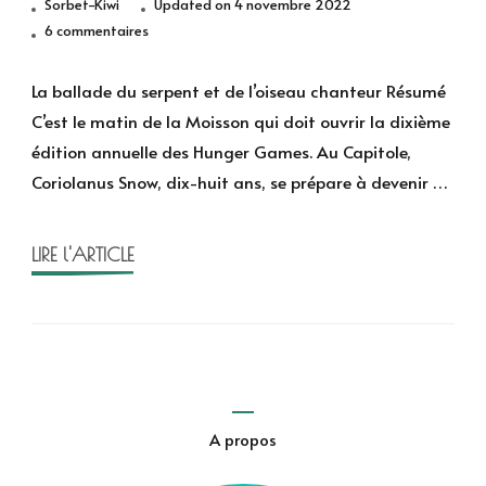
Sorbet-Kiwi
Updated on
4 novembre 2022
sur
6 commentaires
La
ballade
La ballade du serpent et de l’oiseau chanteur Résumé
du
C’est le matin de la Moisson qui doit ouvrir la dixième
serpent
édition annuelle des Hunger Games. Au Capitole,
et
Coriolanus Snow, dix-huit ans, se prépare à devenir …
de
l’oiseau
chanteur
LIRE l'ARTICLE
de
Suzanne
Collins
A propos