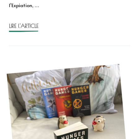
l’Expiation, …
de
Suza
Collin
LIRE l'ARTICLE