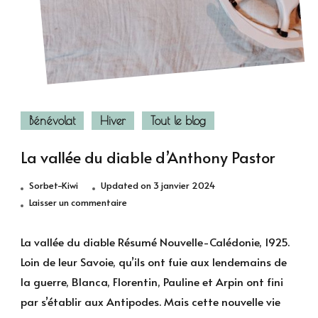
Bénévolat
Hiver
Tout le blog
La vallée du diable d’Anthony Pastor
Sorbet-Kiwi
Updated on
3 janvier 2024
sur
Laisser un commentaire
La
vallée
La vallée du diable Résumé Nouvelle-Calédonie, 1925.
du
Loin de leur Savoie, qu’ils ont fuie aux lendemains de
diable
la guerre, Blanca, Florentin, Pauline et Arpin ont fini
d’Anthony
par s’établir aux Antipodes. Mais cette nouvelle vie
Pastor