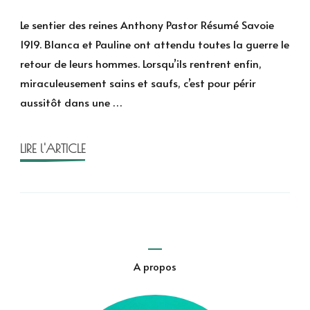
Le
sentier
Le sentier des reines Anthony Pastor Résumé Savoie
des
1919. Blanca et Pauline ont attendu toutes la guerre le
reines
retour de leurs hommes. Lorsqu’ils rentrent enfin,
de
miraculeusement sains et saufs, c’est pour périr
Anthony
aussitôt dans une …
Pastor
LIRE l'ARTICLE
A propos