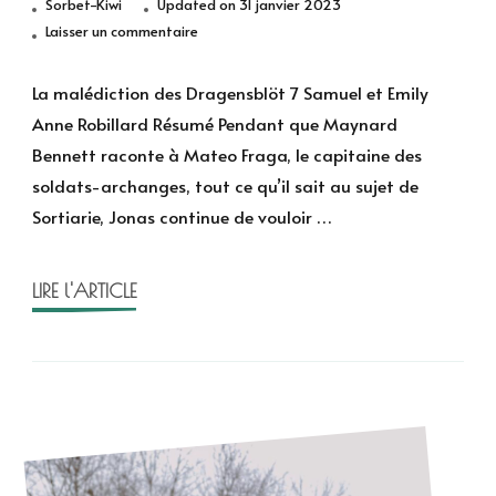
Sorbet-Kiwi
Updated on
31 janvier 2023
sur
Laisser un commentaire
Samuel
et
La malédiction des Dragensblöt 7 Samuel et Emily
Emily
Anne Robillard Résumé Pendant que Maynard
de
Bennett raconte à Mateo Fraga, le capitaine des
Anne
soldats-archanges, tout ce qu’il sait au sujet de
Robillard
Sortiarie, Jonas continue de vouloir …
LIRE l'ARTICLE