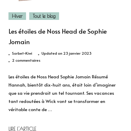
Hiver
Tout le blog
Les étoiles de Noss Head de Sophie
Jomain
Sorbet-Kiwi
Updated on
23 janvier 2023
sur
2 commentaires
Les
étoiles
Les étoiles de Noss Head Sophie Jomain Résumé
de
Hannah, bientôt dix-huit ans, était loin d’imaginer
Noss
que sa vie prendrait un tel tournant. Ses vacances
Head
tant redoutées à Wick vont se transformer en
de
véritable conte de …
Sophie
Jomain
LIRE l'ARTICLE