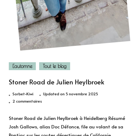
L'automne
Tout le blog
Stoner Road de Julien Heylbroek
Sorbet-Kiwi
Updated on
5 novembre 2025
sur
2 commentaires
Stoner
Road
Stoner Road de Julien Heylbroek à Heidelberg Résumé
de
Josh Gallows, alias Doc Défonce, file au volant de sa
Julien
Pontiac sur les routes désertiques de Californie.