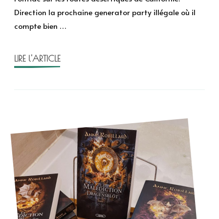
Heylbroek
Direction la prochaine generator party illégale où il
compte bien …
LIRE l'ARTICLE