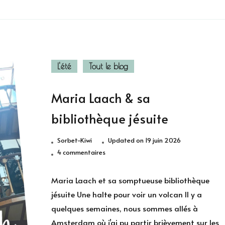
L'été
Tout le blog
Maria Laach & sa
bibliothèque jésuite
Sorbet-Kiwi
Updated on
19 juin 2026
sur
4 commentaires
Maria
Laach
Maria Laach et sa somptueuse bibliothèque
&
jésuite Une halte pour voir un volcan Il y a
sa
quelques semaines, nous sommes allés à
bibliothèque
Amsterdam où j’ai pu partir brièvement sur les
jésuite