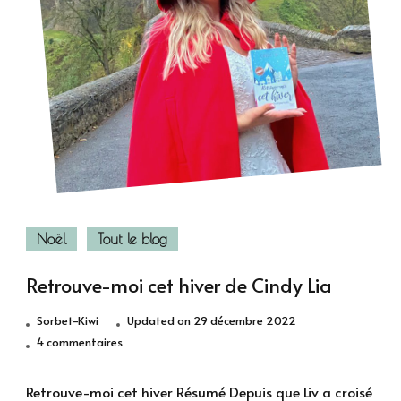
Noël
Tout le blog
Retrouve-moi cet hiver de Cindy Lia
Sorbet-Kiwi
Updated on
29 décembre 2022
sur
4 commentaires
Retrouve-
moi
Retrouve-moi cet hiver Résumé Depuis que Liv a croisé