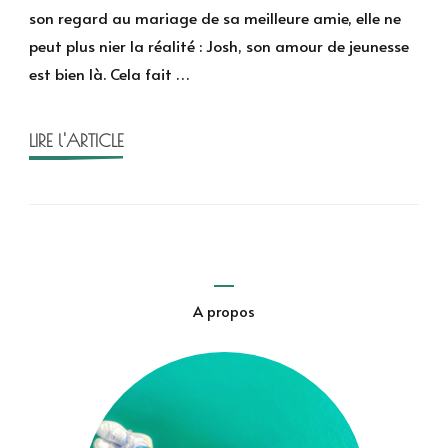
cet
son regard au mariage de sa meilleure amie, elle ne
hiver
peut plus nier la réalité : Josh, son amour de jeunesse
de
est bien là. Cela fait …
Cindy
Lia
LIRE l'ARTICLE
A propos