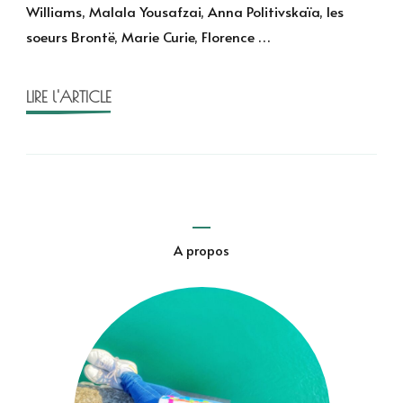
Williams, Malala Yousafzai, Anna Politivskaïa, les
rebelles
soeurs Brontë, Marie Curie, Florence …
de
Favilli,
Cavallo
LIRE l'ARTICLE
et
Babin
A propos