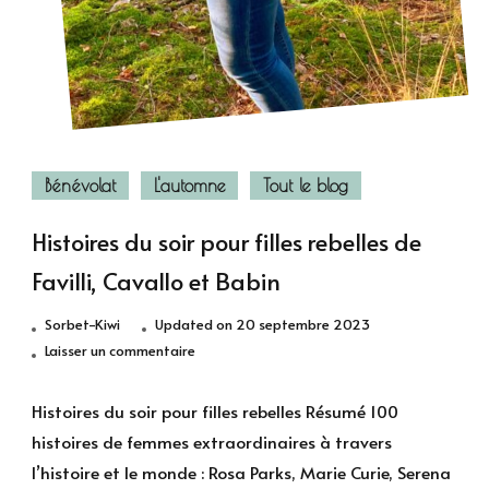
Bénévolat
L'automne
Tout le blog
Histoires du soir pour filles rebelles de
Favilli, Cavallo et Babin
Sorbet-Kiwi
Updated on
20 septembre 2023
sur
Laisser un commentaire
Histoires
du
Histoires du soir pour filles rebelles Résumé 100
soir
histoires de femmes extraordinaires à travers
pour
l’histoire et le monde : Rosa Parks, Marie Curie, Serena
filles