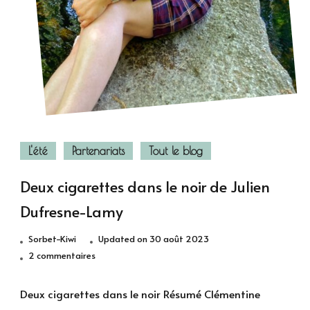
L'été
Partenariats
Tout le blog
Deux cigarettes dans le noir de Julien
Dufresne-Lamy
Sorbet-Kiwi
Updated on
30 août 2023
sur
2 commentaires
Deux
cigarettes
Deux cigarettes dans le noir Résumé Clémentine
dans