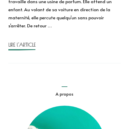
travaille dans une usine de parfum. Elle attend un
le
enfant. Au volant de sa voiture en direction de la
noir
maternité, elle percute quelqu’un sans pouvoir
de
s’arrêter. De retour …
Julien
Dufresne-
Lamy
LIRE l'ARTICLE
A propos