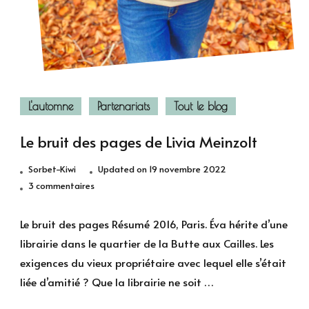
L'automne
Partenariats
Tout le blog
Le bruit des pages de Livia Meinzolt
Sorbet-Kiwi
Updated on
19 novembre 2022
sur
3 commentaires
Le
bruit
Le bruit des pages Résumé 2016, Paris. Éva hérite d’une
des
librairie dans le quartier de la Butte aux Cailles. Les
pages
exigences du vieux propriétaire avec lequel elle s’était
de
liée d’amitié ? Que la librairie ne soit …
Livia
Meinzolt