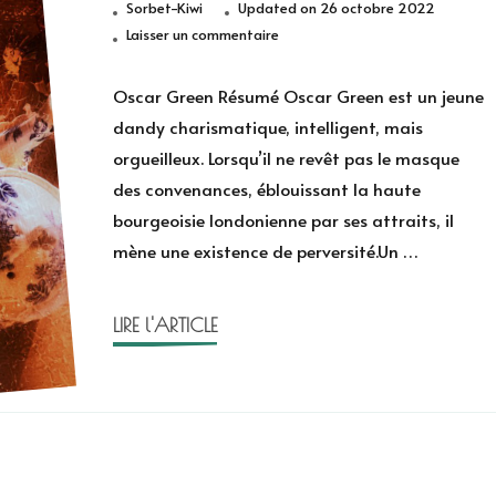
Sorbet-Kiwi
Updated on
26 octobre 2022
sur
Laisser un commentaire
Oscar
Green
Oscar Green Résumé Oscar Green est un jeune
d’America
dandy charismatique, intelligent, mais
Grace
orgueilleux. Lorsqu’il ne revêt pas le masque
des convenances, éblouissant la haute
bourgeoisie londonienne par ses attraits, il
mène une existence de perversité.Un …
LIRE l'ARTICLE