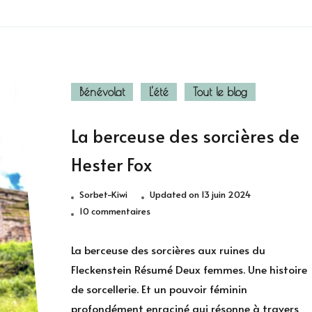
Bénévolat
L'été
Tout le blog
La berceuse des sorcières de
Hester Fox
Sorbet-Kiwi
Updated on
13 juin 2024
sur
10 commentaires
La
berceuse
La berceuse des sorcières aux ruines du
des
Fleckenstein Résumé Deux femmes. Une histoire
sorcières
de sorcellerie. Et un pouvoir féminin
de
profondément enraciné qui résonne à travers
Hester