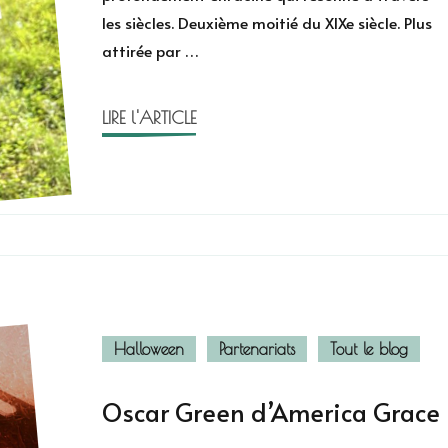
les siècles. Deuxième moitié du XIXe siècle. Plus
Fox
attirée par …
LIRE l'ARTICLE
Halloween
Partenariats
Tout le blog
Oscar Green d’America Grace