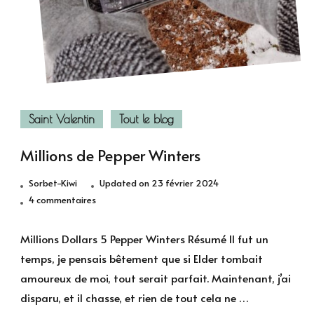
Saint Valentin
Tout le blog
Millions de Pepper Winters
Sorbet-Kiwi
Updated on
23 février 2024
sur
4 commentaires
Millions
de
Millions Dollars 5 Pepper Winters Résumé Il fut un
Pepper
temps, je pensais bêtement que si Elder tombait
Winters
amoureux de moi, tout serait parfait. Maintenant, j’ai
disparu, et il chasse, et rien de tout cela ne …