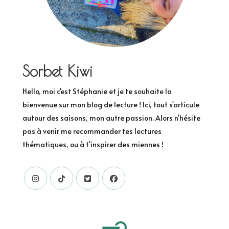
Sorbet Kiwi
Hello, moi c'est Stéphanie et je te souhaite la
bienvenue sur mon blog de lecture ! Ici, tout s'articule
autour des saisons, mon autre passion. Alors n'hésite
pas à venir me recommander tes lectures
thématiques, ou à t'inspirer des miennes !