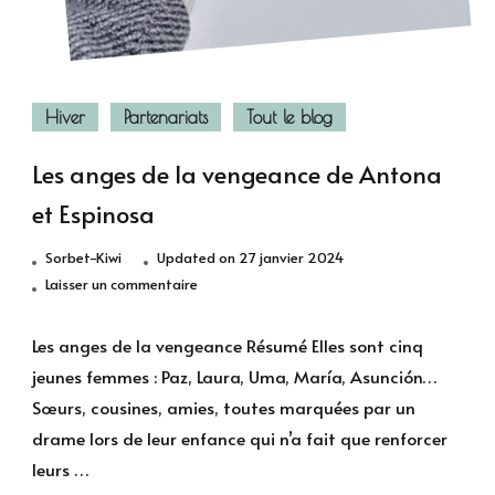
Hiver
Partenariats
Tout le blog
Les anges de la vengeance de Antona
et Espinosa
Sorbet-Kiwi
Updated on
27 janvier 2024
sur
Laisser un commentaire
Les
anges
Les anges de la vengeance Résumé Elles sont cinq
de
jeunes femmes : Paz, Laura, Uma, María, Asunción…
la
Sœurs, cousines, amies, toutes marquées par un
vengeance
drame lors de leur enfance qui n’a fait que renforcer
de
leurs …
Antona