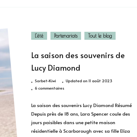
L'été
Partenariats
Tout le blog
La saison des souvenirs de
Lucy Diamond
Sorbet-Kiwi
Updated on
11 août 2023
sur
6 commentaires
La
saison
La saison des souvenirs Lucy Diamond Résumé
des
Depuis près de 18 ans, Lara Spencer coule des
souvenirs
jours paisibles dans une petite maison
de
résidentielle à Scarborough avec sa fille Eliza
Lucy