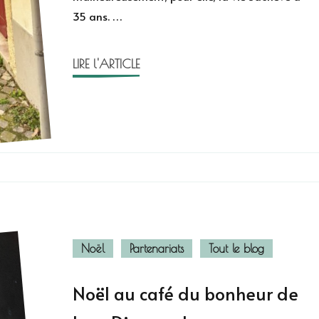
35 ans. …
vies
de
Lucy
LIRE l'ARTICLE
Diamond
Noël
Partenariats
Tout le blog
Noël au café du bonheur de