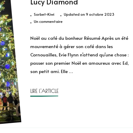
Lucy Diamond
Sorbet-Kiwi
Updated on
9 octobre 2023
sur
Un commentaire
Noël
au
Noël au café du bonheur Résumé Après un été
café
mouvementé à gérer son café dans les
du
Cornouailles, Evie Flynn n’attend qu’une chose :
bonheur
passer son premier Noël en amoureux avec Ed,
de
son petit ami. Elle …
Lucy
Diamond
LIRE l'ARTICLE