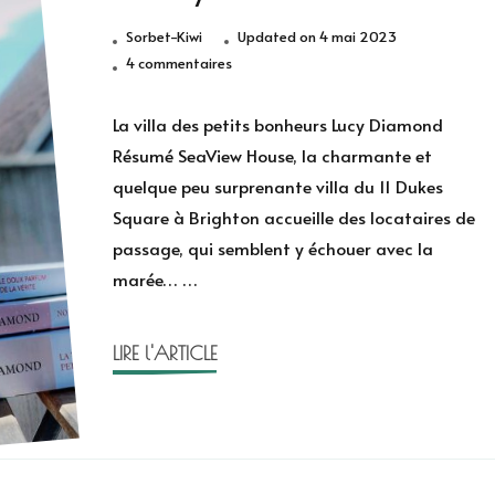
Sorbet-Kiwi
Updated on
4 mai 2023
sur
4 commentaires
La
villa
La villa des petits bonheurs Lucy Diamond
des
Résumé SeaView House, la charmante et
petits
quelque peu surprenante villa du 11 Dukes
bonheurs
Square à Brighton accueille des locataires de
de
passage, qui semblent y échouer avec la
Lucy
Diamond
marée… …
LIRE l'ARTICLE