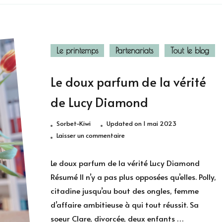
Le printemps
Partenariats
Tout le blog
Le doux parfum de la vérité
de Lucy Diamond
Sorbet-Kiwi
Updated on
1 mai 2023
sur
Laisser un commentaire
Le
doux
Le doux parfum de la vérité Lucy Diamond
parfum
Résumé Il n’y a pas plus opposées qu’elles. Polly,
de
citadine jusqu’au bout des ongles, femme
la
d’affaire ambitieuse à qui tout réussit. Sa
vérité
soeur Clare, divorcée, deux enfants …
de