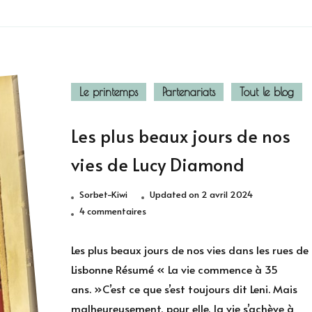
Le printemps
Partenariats
Tout le blog
Les plus beaux jours de nos
vies de Lucy Diamond
Sorbet-Kiwi
Updated on
2 avril 2024
sur
4 commentaires
Les
plus
Les plus beaux jours de nos vies dans les rues de
beaux
Lisbonne Résumé « La vie commence à 35
jours
ans. »C’est ce que s’est toujours dit Leni. Mais
de
malheureusement, pour elle, la vie s’achève à
nos