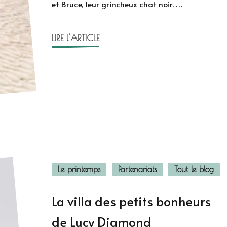
et Bruce, leur grincheux chat noir. …
Diamond
LIRE l'ARTICLE
Le printemps
Partenariats
Tout le blog
La villa des petits bonheurs
de Lucy Diamond