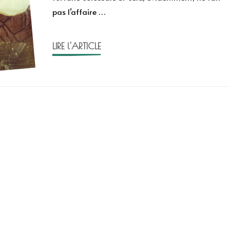
pas l’affaire …
Agatha
Christie
LIRE l'ARTICLE