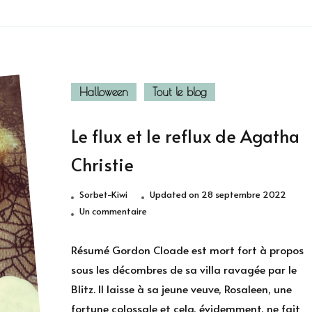
Halloween
Tout le blog
Le flux et le reflux de Agatha
Christie
Sorbet-Kiwi
Updated on
28 septembre 2022
sur
Un commentaire
Le
flux
Résumé Gordon Cloade est mort fort à propos
et
sous les décombres de sa villa ravagée par le
le
Blitz. Il laisse à sa jeune veuve, Rosaleen, une
reflux
fortune colossale et cela, évidemment, ne fait
de