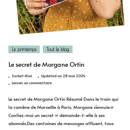
Le printemps
Tout le blog
Le secret de Morgane Ortin
Sorbet-Kiwi
Updated on
28 mai 2024
sur
Laisser un commentaire
Le
secret
Le secret de Morgane Ortin Résumé Dans le train qui
de
la ramène de Marseille à Paris, Morgane s’ennuie.«
Morgane
Confiez-moi un secret » demande-t-elle à ses
Ortin
abonnés.Des centaines de messages affluent, tous