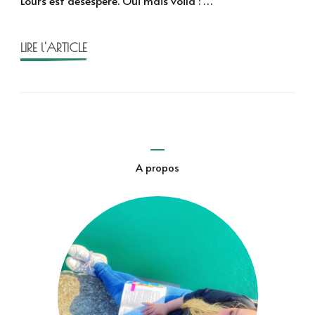
L’ours est désespéré. Oui mais voilà : …
Jon
Klas
LIRE l'ARTICLE
A propos