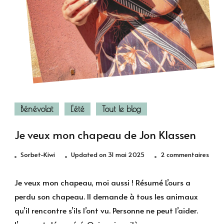
Bénévolat
L'été
Tout le blog
Je veux mon chapeau de Jon Klassen
sur
Sorbet-Kiwi
Updated on
31 mai 2025
2 commentaires
Je
veux
Je veux mon chapeau, moi aussi ! Résumé L’ours a
mon
perdu son chapeau. Il demande à tous les animaux
chap
qu’il rencontre s’ils l’ont vu. Personne ne peut l’aider.
de