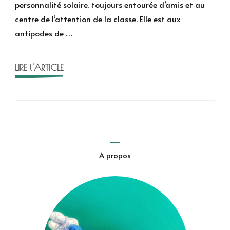
personnalité solaire, toujours entourée d’amis et au
pancr
centre de l’attention de la classe. Elle est aux
de
antipodes de …
Sumin
et
Kiriha
LIRE l'ARTICLE
A propos