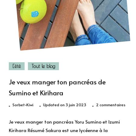
L'été
Tout le blog
Je veux manger ton pancréas de
Sumino et Kirihara
sur
Sorbet-Kiwi
Updated on
3 juin 2023
2 commentaires
Je
veux
Je veux manger ton pancréas Yoru Sumino et Izumi
mang
Kirihara Résumé Sakura est une lycéenne à la
ton