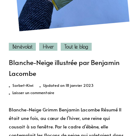
Bénévolat
Hiver
Tout le blog
Blanche-Neige illustrée par Benjamin
Lacombe
Sorbet-Kiwi
Updated on
18 janvier 2023
sur
Laisser un commentaire
Blanche-
Neige
Blanche-Neige Grimm Benjamin Lacombe Résumé Il
illustrée
était une fois, au cœur de l’hiver, une reine qui
par
cousait à sa fenêtre. Par le cadre d’ébène, elle
Benjamin
contemplait les flocons de neige qui voletaient dans