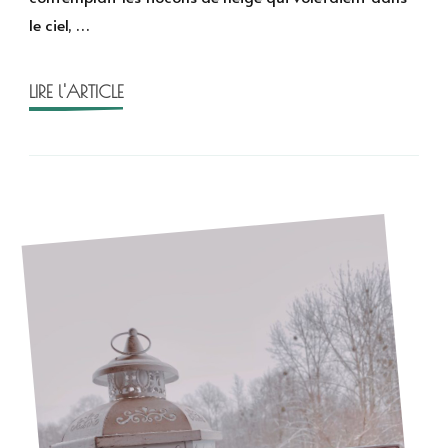
Lacombe
le ciel, …
LIRE l'ARTICLE