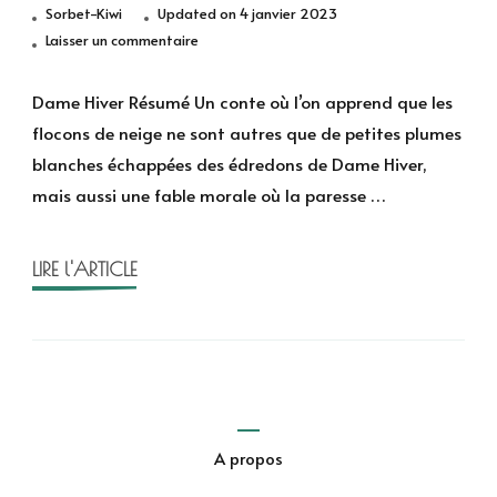
Sorbet-Kiwi
Updated on
4 janvier 2023
sur
Laisser un commentaire
Dame
Hiver
Dame Hiver Résumé Un conte où l’on apprend que les
des
flocons de neige ne sont autres que de petites plumes
Frères
blanches échappées des édredons de Dame Hiver,
Grimm
mais aussi une fable morale où la paresse …
et
Nathalie
Novi
LIRE l'ARTICLE
A propos