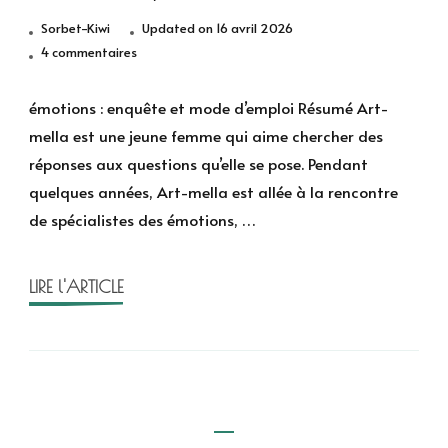
Sorbet-Kiwi
Updated on
16 avril 2026
sur
4 commentaires
Émotions
:
émotions : enquête et mode d’emploi Résumé Art-
enquête
mella est une jeune femme qui aime chercher des
et
réponses aux questions qu’elle se pose. Pendant
mode
quelques années, Art-mella est allée à la rencontre
d’emploi
de spécialistes des émotions, …
de
Art-
mella,
LIRE l'ARTICLE
T.1