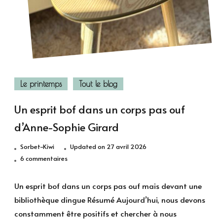
Le printemps
Tout le blog
Un esprit bof dans un corps pas ouf
d’Anne-Sophie Girard
Sorbet-Kiwi
Updated on
27 avril 2026
sur
6 commentaires
Un
esprit
Un esprit bof dans un corps pas ouf mais devant une
bof
bibliothèque dingue Résumé Aujourd’hui, nous devons
dans
constamment être positifs et chercher à nous
un