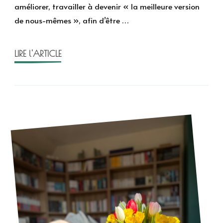
améliorer, travailler à devenir « la meilleure version
corps
de nous-mêmes », afin d’être …
pas
ouf
d’Anne-
LIRE l'ARTICLE
Sophie
Girard