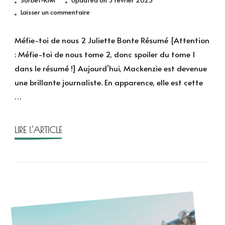
sur
Laisser un commentaire
Méfie-
toi
Méfie-toi de nous 2 Juliette Bonte Résumé [Attention
de
: Méfie-toi de nous tome 2, donc spoiler du tome 1
nous,
dans le résumé !] Aujourd’hui, Mackenzie est devenue
tome
une brillante journaliste. En apparence, elle est cette
2
…
de
Juliette
Bonte
LIRE l'ARTICLE