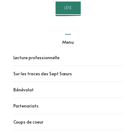
L'ÉTÉ
Menu
Lecture professionnelle
Sur les traces des Sept Sœurs
Bénévolat
Partenariats
Coups de coeur