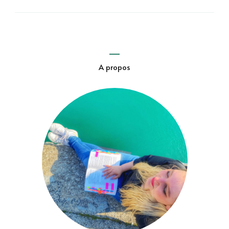
A propos