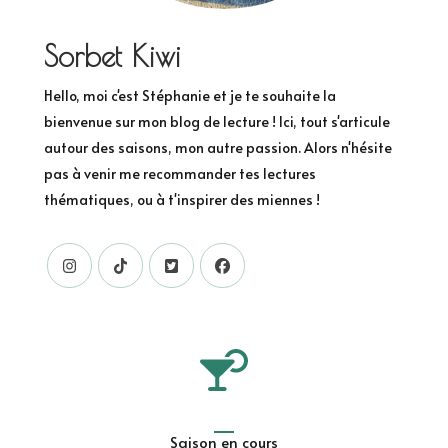
Sorbet Kiwi
Hello, moi c'est Stéphanie et je te souhaite la
bienvenue sur mon blog de lecture ! Ici, tout s'articule
autour des saisons, mon autre passion. Alors n'hésite
pas à venir me recommander tes lectures
thématiques, ou à t'inspirer des miennes !
Saison en cours