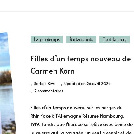
Le printemps
Partenariats
Tout le blog
Filles d’un temps nouveau de
Carmen Korn
Sorbet-Kiwi
Updated on
26 avril 2024
sur
2 commentaires
Filles
d’un
Filles d’un temps nouveau sur les berges du
temps
Rhin face à l’Allemagne Résumé Hambourg,
nouveau
1919. Tandis que l’Europe se relève avec peine de
de
la guerre qui l’a ravagée, un vent d’espoir et de
Carmen