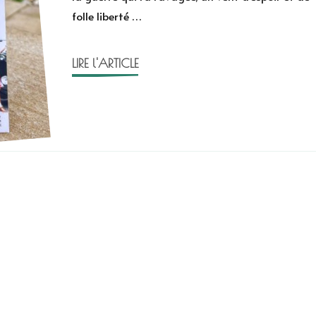
folle liberté …
Korn
LIRE l'ARTICLE