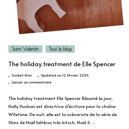
Saint Valentin
Tout le blog
The holiday treatment de Elle Spencer
Sorbet-Kiwi
Updated on
12 février 2024
sur
Laisser un commentaire
The
holiday
The holiday treatment Elle Spencer Résumé Le jour,
treatment
Holly Hudson est directrice d’écriture pour la chaîne
de
Wifetime. De nuit, elle est la scénariste de la série de
Elle
films de Noël hétéros très kitsch, Noël à …
Spencer