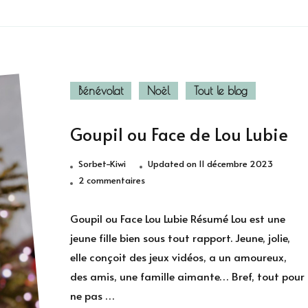
Bénévolat
Noël
Tout le blog
Goupil ou Face de Lou Lubie
Sorbet-Kiwi
Updated on
11 décembre 2023
sur
2 commentaires
Goupil
ou
Goupil ou Face Lou Lubie Résumé Lou est une
Face
jeune fille bien sous tout rapport. Jeune, jolie,
de
elle conçoit des jeux vidéos, a un amoureux,
Lou
des amis, une famille aimante… Bref, tout pour
Lubie
ne pas …