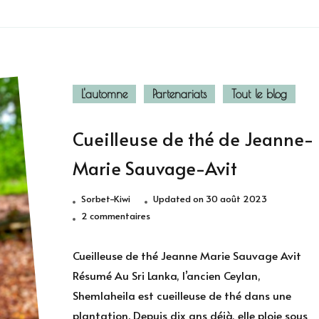
L'automne
Partenariats
Tout le blog
Cueilleuse de thé de Jeanne-
Marie Sauvage-Avit
Sorbet-Kiwi
Updated on
30 août 2023
sur
2 commentaires
Cueilleuse
de
Cueilleuse de thé Jeanne Marie Sauvage Avit
thé
Résumé Au Sri Lanka, l’ancien Ceylan,
de
Shemlaheila est cueilleuse de thé dans une
Jeanne-
plantation. Depuis dix ans déjà, elle ploie sous
Marie