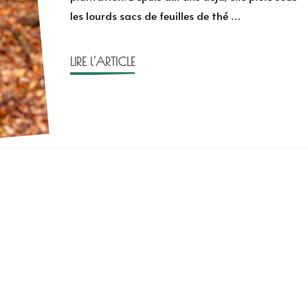
les lourds sacs de feuilles de thé …
Sauvage-
Avit
LIRE l'ARTICLE