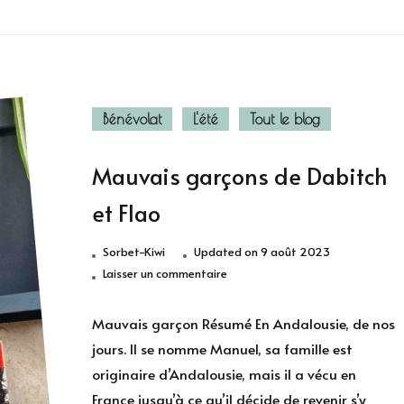
Bénévolat
L'été
Tout le blog
Mauvais garçons de Dabitch
et Flao
Sorbet-Kiwi
Updated on
9 août 2023
sur
Laisser un commentaire
Mauvais
garçons
Mauvais garçon Résumé En Andalousie, de nos
de
jours. Il se nomme Manuel, sa famille est
Dabitch
originaire d’Andalousie, mais il a vécu en
et
France jusqu’à ce qu’il décide de revenir s’y
Flao