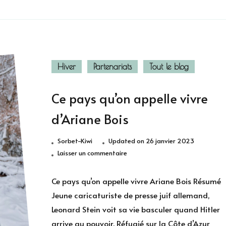
Hiver
Partenariats
Tout le blog
Ce pays qu’on appelle vivre
d’Ariane Bois
Sorbet-Kiwi
Updated on
26 janvier 2023
sur
Laisser un commentaire
Ce
pays
Ce pays qu’on appelle vivre Ariane Bois Résumé
qu’on
Jeune caricaturiste de presse juif allemand,
appelle
Leonard Stein voit sa vie basculer quand Hitler
vivre
arrive au pouvoir. Réfugié sur la Côte d’Azur
d’Ariane