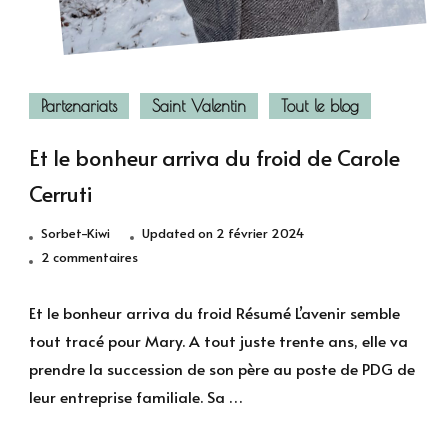
Partenariats
Saint Valentin
Tout le blog
Et le bonheur arriva du froid de Carole
Cerruti
Sorbet-Kiwi
Updated on
2 février 2024
sur
2 commentaires
Et
le
Et le bonheur arriva du froid Résumé L’avenir semble
bonheur
tout tracé pour Mary. A tout juste trente ans, elle va
arriva
prendre la succession de son père au poste de PDG de
du
leur entreprise familiale. Sa …
froid
de