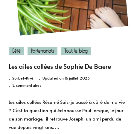
L'été
Partenariats
Tout le blog
Les ailes collées de Sophie De Baere
Sorbet-Kiwi
Updated on
16 juillet 2023
sur
2 commentaires
Les
ailes
Les ailes collées Résumé Suis-je passé à côté de ma vie
collées
? C’est la question qui éclabousse Paul lorsque, le jour
de
de son mariage, il retrouve Joseph, un ami perdu de
Sophie
vue depuis vingt ans. …
De