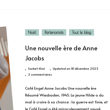
Noël
Partenariats
Tout le blog
Une nouvelle ère de Anne
Jacobs
Sorbet-Kiwi
Updated on
18 décembre 2023
sur
2 commentaires
Une
nouvelle
Café Engel Anne Jacobs Une nouvelle ère
ère
Résumé Wiesbaden, 1945. La jeune Hilde a du
de
mal à croire à sa chance : la guerre est finie, et
Anne
le Café Engel a été miraculeusement sauvé.
Jacobs