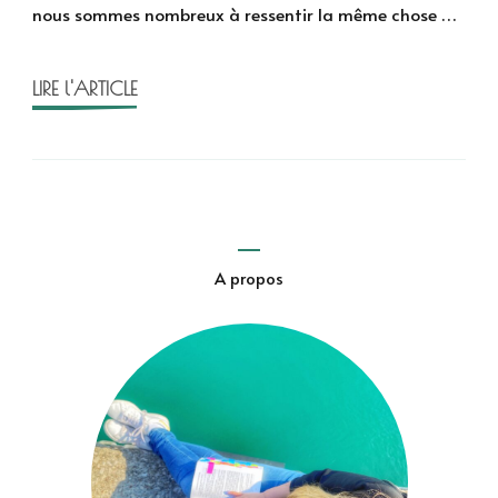
nous sommes nombreux à ressentir la même chose …
de
Jean
Birnbaum
LIRE l'ARTICLE
A propos