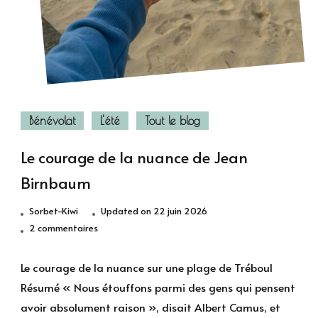
Bénévolat
L'été
Tout le blog
Le courage de la nuance de Jean
Birnbaum
Sorbet-Kiwi
Updated on
22 juin 2026
sur
2 commentaires
Le
courage
Le courage de la nuance sur une plage de Tréboul
de
Résumé « Nous étouffons parmi des gens qui pensent
la
avoir absolument raison », disait Albert Camus, et
nuance