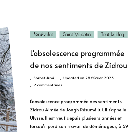
Bénévolat
Saint Valentin
Tout le blog
L’obsolescence programmée
de nos sentiments de Zidrou
Sorbet-Kiwi
Updated on
28 février 2023
sur
2 commentaires
L’obsolescence
programmée
L’obsolescence programmée des sentiments
de
Zidrou Aimée de Jongh Résumé Lui, il s’appelle
nos
Ulysse. Il est veuf depuis plusieurs années et
sentiments
lorsqu’il perd son travail de déménageur, à 59
de