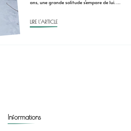
ans, une grande solitude s’empare de lui. …
Zidrou
LIRE l'ARTICLE
Informations