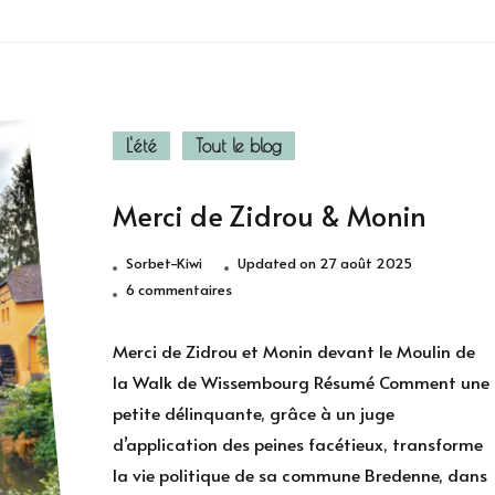
L'été
Tout le blog
Merci de Zidrou & Monin
Sorbet-Kiwi
Updated on
27 août 2025
sur
6 commentaires
Merci
de
Merci de Zidrou et Monin devant le Moulin de
Zidrou
la Walk de Wissembourg Résumé Comment une
&
petite délinquante, grâce à un juge
Monin
d’application des peines facétieux, transforme
la vie politique de sa commune Bredenne, dans