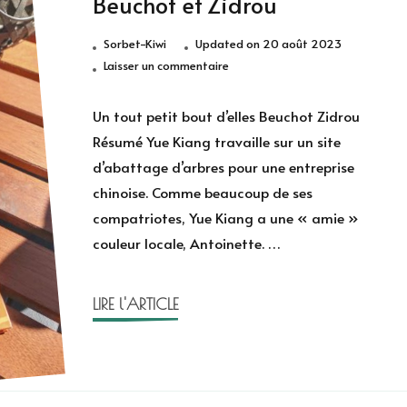
Beuchot et Zidrou
Sorbet-Kiwi
Updated on
20 août 2023
sur
Laisser un commentaire
Un
tout
Un tout petit bout d’elles Beuchot Zidrou
petit
Résumé Yue Kiang travaille sur un site
bout
d’abattage d’arbres pour une entreprise
d’elles
chinoise. Comme beaucoup de ses
de
compatriotes, Yue Kiang a une « amie »
Beuchot
et
couleur locale, Antoinette. …
Zidrou
LIRE l'ARTICLE